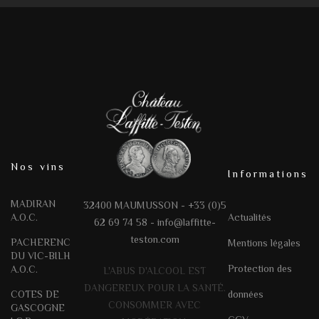
Nos vins
Informations
MADIRAN
32400 MAUMUSSON - +33 (0)5
A.O.C.
Actualités
62 69 74 58 -
info@laffitte-
teston.com
PACHERENC
Mentions légales
DU VIC-BILH
Protection des
A.O.C.
L'ABUS D'ALCOOL EST
DANGEREUX POUR LA SANTÉ.
COTES DE
données
CONSOMMER AVEC
GASCOGNE