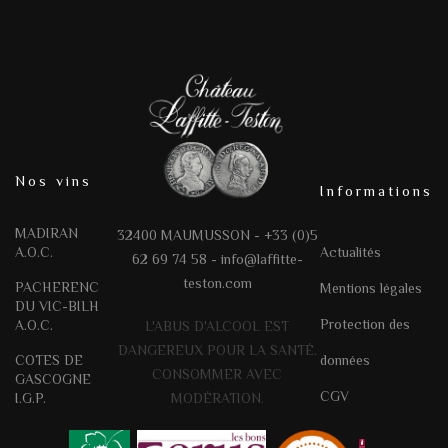
Nos vins
Informations
MADIRAN
32400 MAUMUSSON - +33 (0)5
A.O.C.
Actualités
62 69 74 58 -
info@laffitte-
teston.com
PACHERENC
Mentions légales
DU VIC-BILH
Protection des
A.O.C.
L'ABUS D'ALCOOL EST
DANGEREUX POUR LA SANTÉ.
COTES DE
données
CONSOMMER AVEC
GASCOGNE
CGV
I.G.P.
MODÉRATION.