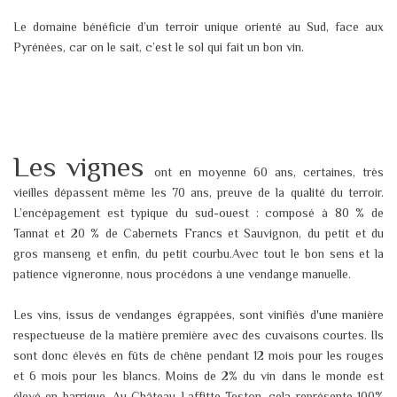
Le domaine bénéficie d’un terroir unique orienté au Sud, face aux
Pyrénées, car on le sait, c’est le sol qui fait un bon vin.​
Les vignes
ont en moyenne 60 ans, certaines, très
vieilles dépassent même les 70 ans, preuve de la qualité du terroir.
L’encépagement est typique du sud-ouest : composé à 80 % de
Tannat et 20 % de Cabernets Francs et Sauvignon, du petit et du
gros manseng et enfin, du petit courbu.​ Avec tout le bon sens et la
patience vigneronne, nous procédons à une vendange manuelle.​
Les vins, issus de vendanges égrappées, sont vinifiés d'une manière
respectueuse de la matière première avec des cuvaisons courtes. Ils
sont donc élevés en fûts de chêne pendant 12 mois pour les rouges
et 6 mois pour les blancs. Moins de 2% du vin dans le monde est
élevé en barrique. Au Château Laffitte Teston, cela représente 100%