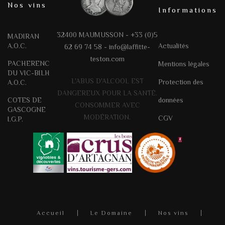
Nos vins
Informations
32400 MAUMUSSON - +33 (0)5
MADIRAN
A.O.C.
Actualités
62 69 74 58 -
info@laffitte-
teston.com
PACHERENC
Mentions légales
DU VIC-BILH
L'ABUS D'ALCOOL EST
Protection des
A.O.C.
DANGEREUX POUR LA SANTÉ.
COTES DE
données
CONSOMMER AVEC
GASCOGNE
MODÉRATION.
CGV
I.G.P.
Accueil
Le Domaine
Nos vins